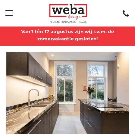
Van 1 t/m 17 augustus zijn wij i.v.m. de
zomervakantie gesloten!