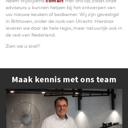
Neem vrijblijvend
contact
met ons op, zodat onze
adviseurs u kunnen helpen bij het ontwerpen van
uw nieuwe keuken of badkamer. Wij zijn gevestigd
in Bilthoven, onder de rook van Utrecht. Hierdoor
leveren we door de hele regio, maar natuurlijk ook in
de rest van Nederland.
Zien we u snel?
Maak kennis met ons team