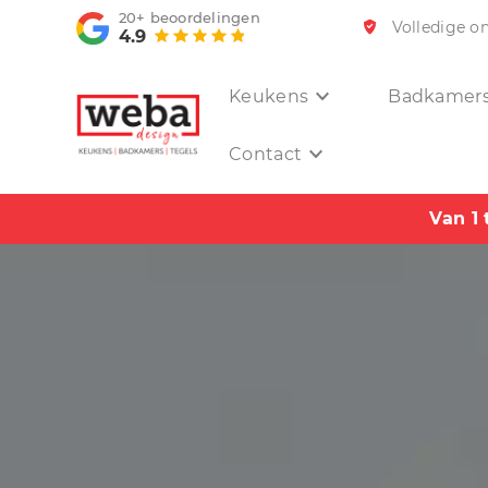
20+
beoordelingen
Volledige o
4.9
Keukens
Badkamer
Contact
Van 1 