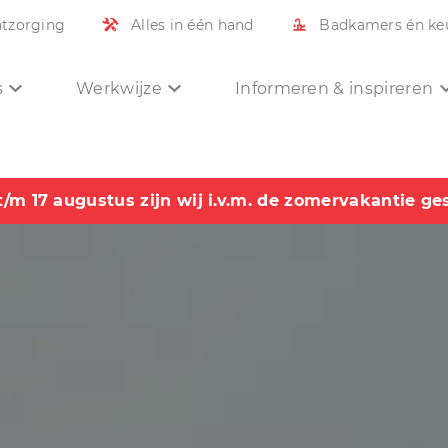
ntzorging
Alles in één hand
Badkamers én ke
s
Werkwijze
Informeren & inspireren
t/m 17 augustus zijn wij i.v.m. de zomervakantie ge