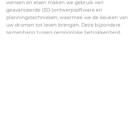
wensen en eisen maken we gebruik van
geavanceerde (3D-)ontwerpsoftware en
planningstechnieken, waarmee we de keuken van
uw dromen tot leven brengen. Deze bijzondere
samenhang tussen persoonlijke betrokkenheid,
creatieve oplossingen, uitgebreide markt- en
vakkennis en een persoonlijke, professionele service
maken van MHK KeukenExpert Weba Design hét
adres voor uw nieuwe keuken. Zien we u snel?