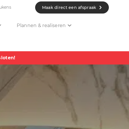
ukens
Maak direct een afspraak
Plannen & realiseren
sloten!