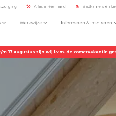
ntzorging
Alles in één hand
Badkamers én ke
s
Werkwijze
Informeren & inspireren
t/m 17 augustus zijn wij i.v.m. de zomervakantie ge