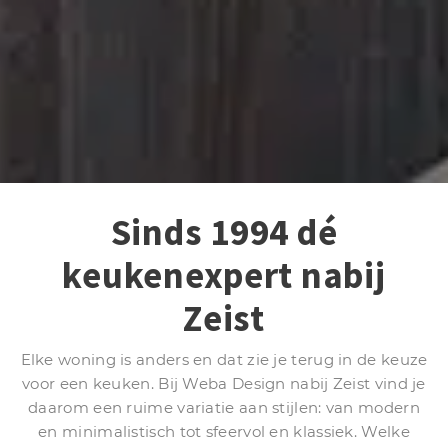
Sinds 1994 dé
keukenexpert nabij
Zeist
Elke woning is anders en dat zie je terug in de keuze
voor een keuken. Bij Weba Design nabij Zeist vind je
daarom een ruime variatie aan stijlen: van modern
en minimalistisch tot sfeervol en klassiek. Welke